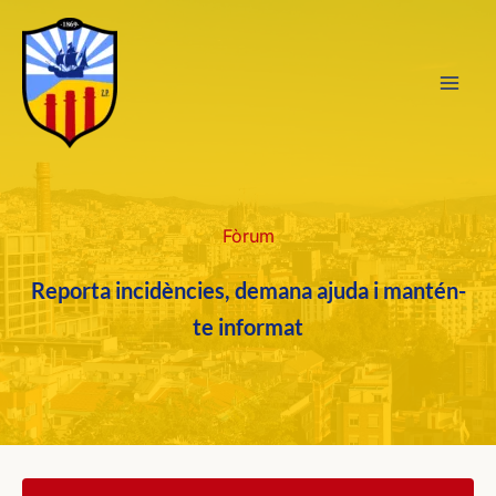
Vés
al
contingut
Fòrum
Reporta incidències, demana ajuda i mantén-
te informat