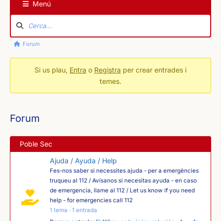
Menú
Navegació
pel
fòrum
Ruta
Forum
de
navegació
Si us plau,
Entra
o
Registra
per crear entrades i
temes.
del
fòrum
-
Forum
Sou
aquí:
Poble Sec
Ajuda / Ayuda / Help
Fes-nos saber si necessites ajuda - per a emergències
truqueu al 112 / Avísanos si necesitas ayuda - en caso
de emergencia, llame al 112 / Let us know if you need
help - for emergencies call 112
1 tema · 1 entrada