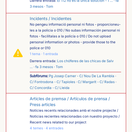
Darrera entrada:
El 112 no es la única solución - 1 …
·
fa
3 mesos
·
Tom
Incidents / Incidentes
No pengeu informació personal ni fotos - proporcioneu-
les a la policia o 010 / No subas información personal ni
fotos - facilítalas a la policía o 010 / Do not upload
personal information or photos - provide those to the
police or 010
1 tema · 1 entrada
Darrera entrada:
Los chóferes de las chicas de Salv
…
·
fa 3 mesos
·
Tom
Subfòrums:
Pg Josep Carner - C/ Nou De La Rambla
·
C/ Fontrodona - C/ Tapioles
·
C/ Margarit - C/ Radas
·
C/ Concordia - C/ Lleida
Articles de premsa / Artículos de prensa /
Press articles
Notícies recents relacionades amb el nostre projecte /
Noticias recientes relacionadas con nuestro proyecto /
Recent news related to our project
4 temes · 4 entrades